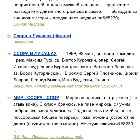
неприятностей, а для замужней женщины – предвестие
развода или длительного разлада в семье. Наблюдать во
сне чужие ссоры – предвещает неудачи по&#8230; …
Сонник Миллера
Ссора в Лукашах (фильм)
— …
35
Википедия
ССОРА В ЛУКАШАХ
— 1959, 93 мин., цв. жанр: комедия.
36
реж. Максим Руф, сц. Виктор Курочкин, опер. Сергей
Иванов, худ. Борис Бурмистров, комп. Валентин Левашов,
зв. Борис Хуторянский. В ролях: Сергей Плотников, Кирилл
Лавров, Леонид Быков, Инга Будкевич, Галина …
Ленфильм. Аннотированный каталог фильмов (1918-2003)
МИР - ССОРА - СПОР
— Мировая на пиве, с отрыжкою (т. е.
37
ставь вина). С кумом бранюсь, на пиве мирюсь, с чужим
побранюсь винцом зальюсь. Подавая соль смейся, не то
поссоришься (общее поверье). Ножа, ножниц (острого) не
дарят (а купить за грош можно). Не стучи ключами&#8230;
…
В.И. Даль. Пословицы русского народа