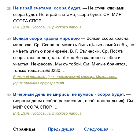
Не играй счетами, ссора будет.
— Не стучи ключами
38
ссора будет. Не играй счетами, ссора будет. См. МИР
ССОРА СПОР …
В.И. Даль. Пословицы русского народа
Всякая ссора красна мировою
— Всякая ссора красна
39
мировою. Ср. Ссора не можетъ быть цѣлью самой себѣ, но
имѣетъ цѣлью примиреніе. В. Г. Бѣлинскій. Ср. Послѣ
ссоры такъ полно, такъ нѣжно Возвращенье любви и
участья. Некрасовъ. Мы съ тобой. См. Милые бранятся,
только тешатся.&#8230; …
Большой толково-фразеологический словарь Михельсона
(оригинальная орфография)
В черный день не мирись, не кумись - ссора будет.
—
40
(черным дням особое расписание; особ. понедельник). См.
МИР ССОРА СПОР …
В.И. Даль. Пословицы русского народа
Страницы
←
Предыдущая
Следующая
→