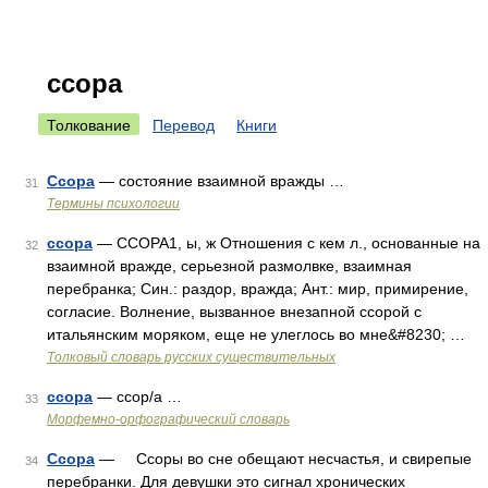
ссора
Толкование
Перевод
Книги
Ссора
— состояние взаимной вражды …
31
Термины психологии
ссора
— ССОРА1, ы, ж Отношения с кем л., основанные на
32
взаимной вражде, серьезной размолвке, взаимная
перебранка; Син.: раздор, вражда; Ант.: мир, примирение,
согласие. Волнение, вызванное внезапной ссорой с
итальянским моряком, еще не улеглось во мне&#8230; …
Толковый словарь русских существительных
ссора
— ссор/а …
33
Морфемно-орфографический словарь
Ссора
— Ссоры во сне обещают несчастья, и свирепые
34
перебранки. Для девушки это сигнал хронических